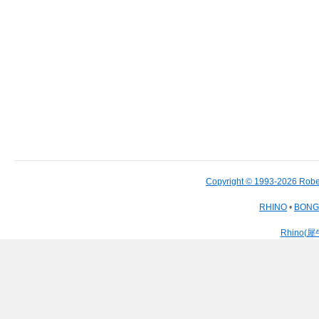
Copyright © 1993-2026 Robe
RHINO
•
BON
Rhino