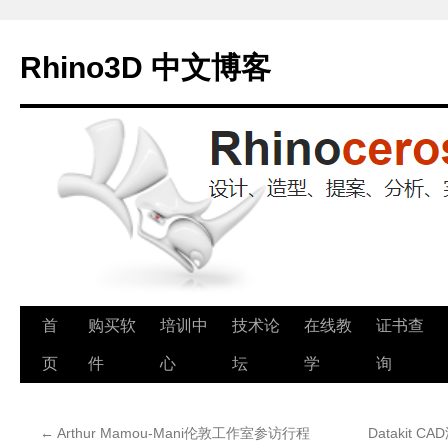
Rhino3D 中文博客
跳
首
购买软
培训中
技术论
在线教
证书查
至
页
件
心
坛
学
询
正
←
Arthur Mamou-Mani伦敦工作室参访行程
Datakit 
文