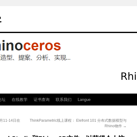
客
论坛
在线教学
证书查询
联系我们
Langue
月11-14日在
ThinkParametric线上课程： Elefront 101 分布式数据模型与
Rhino物件
→