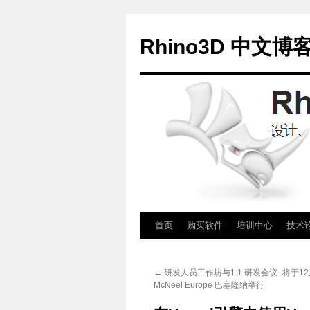
Rhino3D 中文博
跳
首页
购买软件
培训中心
技术
至
←
研发人员工作坊与1:1 研发会议- 将于12
正
McNeel Europe 巴塞隆纳举行
文