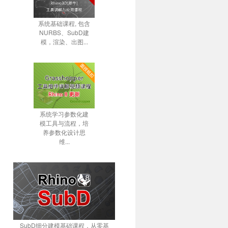
系统基础课程, 包含
NURBS、SubD建
模，渲染、出图...
系统学习参数化建
模工具与流程，培
养参数化设计思
维...
SubD细分建模基础课程，从零基