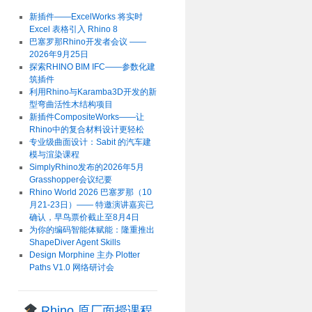
新插件——ExcelWorks 将实时
Excel 表格引入 Rhino 8
巴塞罗那Rhino开发者会议 ——
2026年9月25日
探索RHINO BIM IFC——参数化建
筑插件
利用Rhino与Karamba3D开发的新
型弯曲活性木结构项目
新插件CompositeWorks——让
Rhino中的复合材料设计更轻松
专业级曲面设计：Sabit 的汽车建
模与渲染课程
SimplyRhino发布的2026年5月
Grasshopper会议纪要
Rhino World 2026 巴塞罗那（10
月21-23日）—— 特邀演讲嘉宾已
确认，早鸟票价截止至8月4日
为你的编码智能体赋能：隆重推出
ShapeDiver Agent Skills
Design Morphine 主办 Plotter
Paths V1.0 网络研讨会
Rhino 原厂面授课程