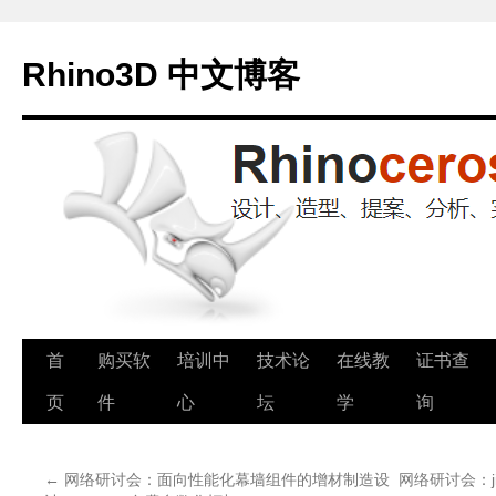
Rhino3D 中文博客
跳
首
购买软
培训中
技术论
在线教
证书查
至
页
件
心
坛
学
询
正
←
网络研讨会：面向性能化幕墙组件的增材制造设
网络研讨会：ji
文