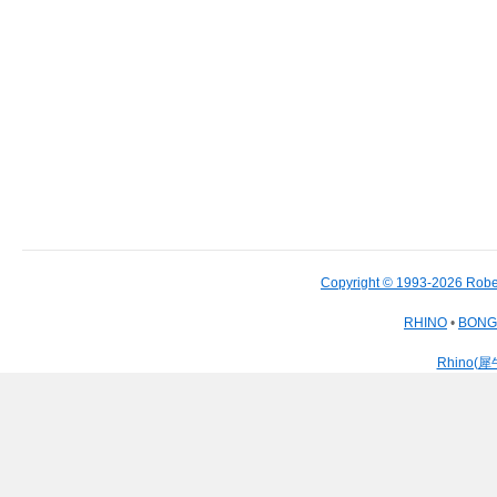
Copyright © 1993-2026 Robe
RHINO
•
BON
Rhino