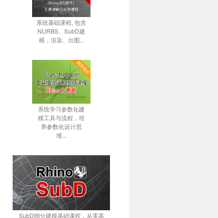
系统基础课程, 包含
NURBS、SubD建
模，渲染、出图...
系统学习参数化建
模工具与流程，培
养参数化设计思
维...
SubD细分建模基础课程，从零基