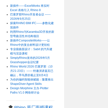
新插件——ExcelWorks 将实时
Excel 表格引入 Rhino 8
巴塞罗那Rhino开发者会议 ——
2026年9月25日
探索RHINO BIM IFC——参数化建
筑插件
利用Rhino与Karamba3D开发的新
型弯曲活性木结构项目
新插件CompositeWorks——让
Rhino中的复合材料设计更轻松
专业级曲面设计：Sabit 的汽车建
模与渲染课程
SimplyRhino发布的2026年5月
Grasshopper会议纪要
Rhino World 2026 巴塞罗那（10
月21-23日）—— 特邀演讲嘉宾已
确认，早鸟票价截止至8月4日
为你的编码智能体赋能：隆重推出
ShapeDiver Agent Skills
Design Morphine 主办 Plotter
Paths V1.0 网络研讨会
Rhino 原厂面授课程