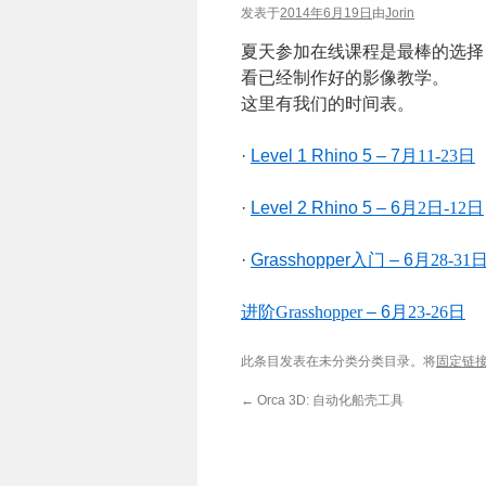
发表于
2014年6月19日
由
Jorin
夏天参加在线课程是最棒的选择
看已经制作好的影像教学。
这里有我们的时间表。
·
Level 1 Rhino 5 – 7
月
11-23
日
·
Level 2 Rhino 5 – 6
月
2
日
-12
日
·
Grasshopper
入门
– 6
月
28-31
进阶
Grasshopper
– 6
月
23-26
日
此条目发表在未分类分类目录。将
固定链
←
Orca 3D: 自动化船壳工具