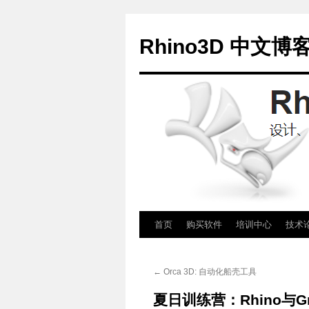
Rhino3D 中文博
跳
首页
购买软件
培训中心
技术
至
←
Orca 3D: 自动化船壳工具
正
夏日训练营：Rhino与Gr
文