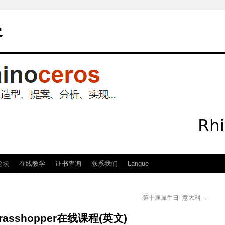
客
论坛
在线教学
证书查询
联系我们
Langue
第十届犀牛日- 意大利
→
asshopper在线课程(英文)