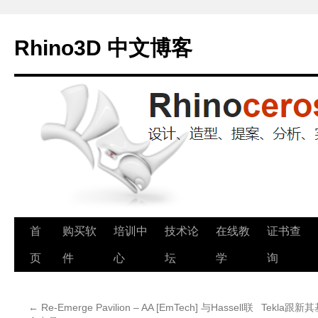
Rhino3D 中文博客
跳
首
购买软
培训中
技术论
在线教
证书查
至
页
件
心
坛
学
询
正
←
Re-Emerge Pavilion – AA [EmTech] 与Hassell联
Tekla跟新其基
文