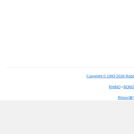
Copyright © 1993-2026 Robe
RHINO
•
BON
Rhino