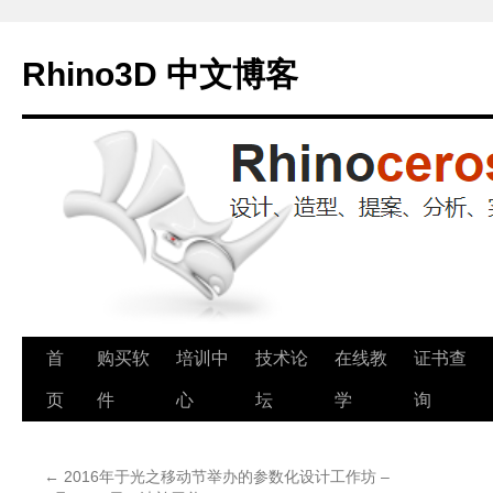
Rhino3D 中文博客
跳
首
购买软
培训中
技术论
在线教
证书查
至
页
件
心
坛
学
询
正
←
2016年于光之移动节举办的参数化设计工作坊 –
文