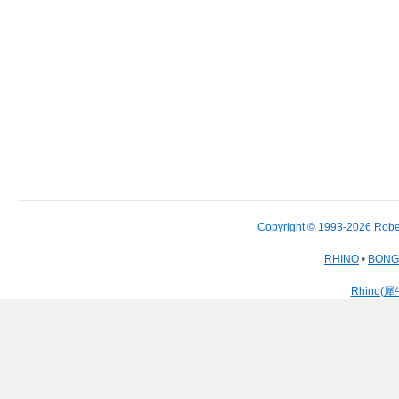
Copyright © 1993-2026 Robe
RHINO
•
BON
Rhino