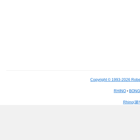
Copyright © 1993-2026 Robe
RHINO
•
BON
Rhino