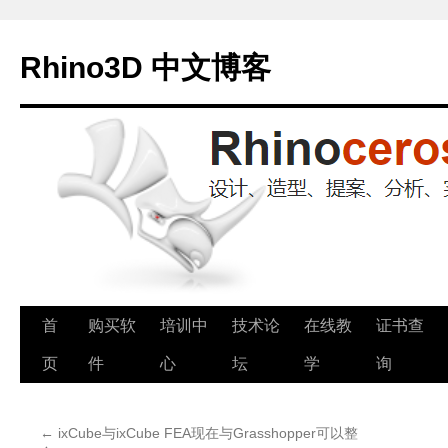
Rhino3D 中文博客
跳
首
购买软
培训中
技术论
在线教
证书查
至
页
件
心
坛
学
询
正
←
ixCube与ixCube FEA现在与Grasshopper可以整
文