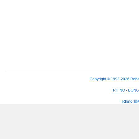
Copyright © 1993-2026 Robe
RHINO
•
BON
Rhino