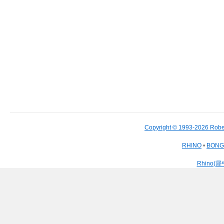
Copyright © 1993-2026 Robe
RHINO
•
BON
Rhino