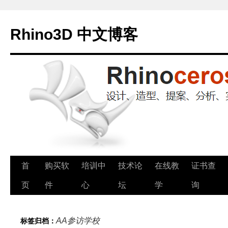
Rhino3D 中文博客
跳
首
购买软
培训中
技术论
在线教
证书查
至
页
件
心
坛
学
询
正
AA参访学校
标签归档：
文