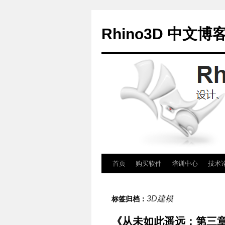
Rhino3D 中文博
跳
首页
购买软件
培训中心
技术
至
3D建模
标签归档：
正
《从未如此遥远：第三章》概
文