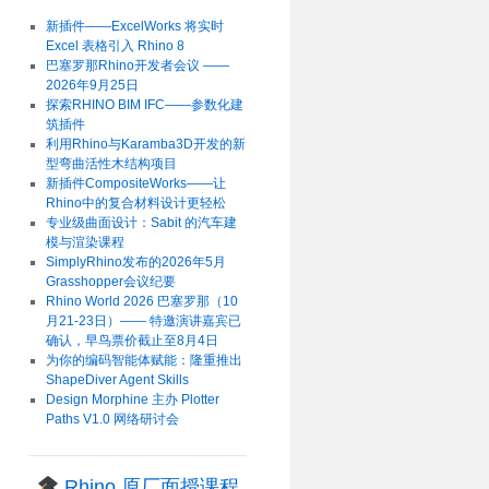
新插件——ExcelWorks 将实时
Excel 表格引入 Rhino 8
巴塞罗那Rhino开发者会议 ——
2026年9月25日
探索RHINO BIM IFC——参数化建
筑插件
利用Rhino与Karamba3D开发的新
型弯曲活性木结构项目
新插件CompositeWorks——让
Rhino中的复合材料设计更轻松
专业级曲面设计：Sabit 的汽车建
模与渲染课程
SimplyRhino发布的2026年5月
Grasshopper会议纪要
Rhino World 2026 巴塞罗那（10
月21-23日）—— 特邀演讲嘉宾已
确认，早鸟票价截止至8月4日
为你的编码智能体赋能：隆重推出
ShapeDiver Agent Skills
Design Morphine 主办 Plotter
Paths V1.0 网络研讨会
Rhino 原厂面授课程