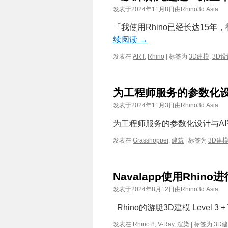
发表于
2024年11月8日
由
Rhino3d.Asia
「我使用Rhino已经长达15
续阅读
→
发表在
ART
,
Rhino
|
标签为
3D建模
,
3D设
为工程师服务的参数化设计
发表于
2024年11月3日
由
Rhino3d.Asia
为工程师服务的参数化设计与AI智慧
发表在
Grasshopper
,
建筑
|
标签为
3D建
Navalapp使用Rhin
发表于
2024年8月12日
由
Rhino3d.Asia
Rhino的游艇3D建模 Level 3 + 
发表在
Rhino 8
,
V-Ray
,
渲染
|
标签为
3D