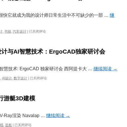
年，很快它就成为我的设计师日常生活中不可缺少的一部 …
继
《从
计
,
书籍
,
汽车设计
|
已关闭评论
未
如
此
与AI智慧技术：ErgoCAD独家研讨会
遥
远：
第
三
技术: ErgoCAD 独家研讨会 西阿提卡大 …
继续阅读
→
章》
概
为
模
,
AI设计
,
数字设计
|
已关闭评论
念
工
画
程
册
师
o进行游艇3D建模
–
服
Luigi
务
Memola
的
著
参
V-Ray渲染 Navalap …
继续阅读
→
数
化
Navalapp
建模
,
造船
|
已关闭评论