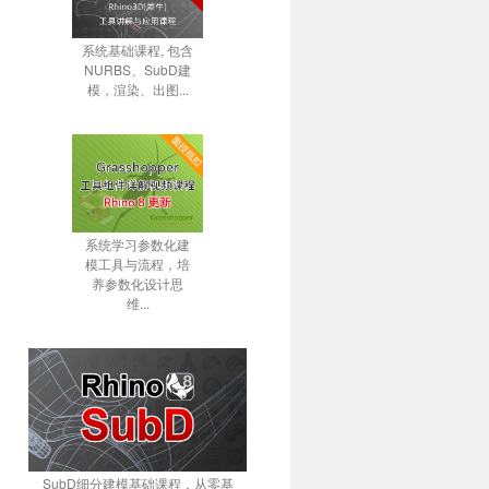
系统基础课程, 包含
NURBS、SubD建
模，渲染、出图...
系统学习参数化建
模工具与流程，培
养参数化设计思
维...
SubD细分建模基础课程，从零基