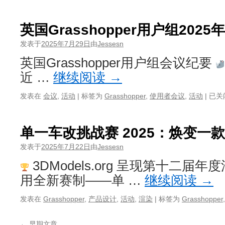
英国Grasshopper用户组202
发表于
2025年7月29日
由
Jessesn
英国Grasshopper用户组会议纪要
近 …
继续阅读
→
英
发表在
会议
,
活动
|
标签为
Grasshopper
,
使用者会议
,
活动
|
已关
国
Gras
用
单一车改挑战赛 2025：焕变一
户
组
发表于
2025年7月22日
由
Jessesn
2025
3DModels.org 呈现第十二
年
6
用全新赛制——单 …
继续阅读
→
月
会
发表在
Grasshopper
,
产品设计
,
活动
,
渲染
|
标签为
Grasshopper
议
纪
←
早期文章