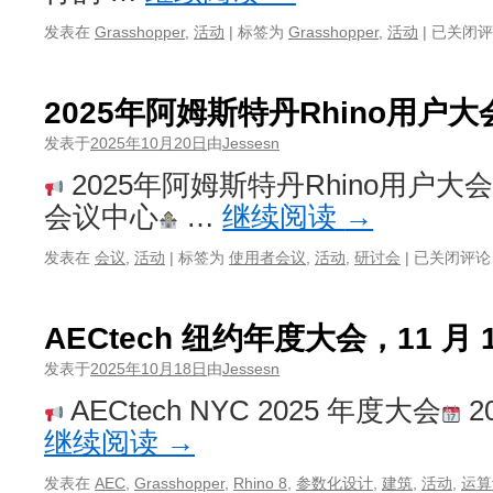
Simply
发表在
Grasshopper
,
活动
|
标签为
Grasshopper
,
活动
|
已关闭评
Rhino
发
布
2025年阿姆斯特丹Rhino用户大
的
10
发表于
2025年10月20日
由
Jessesn
月
2025年阿姆斯特丹Rhino用户大
英
国
会议中心
…
继续阅读
→
Grassho
用
2025
发表在
会议
,
活动
|
标签为
使用者会议
,
活动
,
研讨会
|
已关闭评论
户
年
组
阿
会
姆
AECtech 纽约年度大会，11 月 1
议
斯
纪
特
发表于
2025年10月18日
由
Jessesn
要
丹
AECtech NYC 2025 年度大会
2
Rhino
用
继续阅读
→
户
大
发表在
AEC
,
Grasshopper
,
Rhino 8
,
参数化设计
,
建筑
,
活动
,
运算