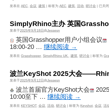
McNee
发表在
AEC
,
会议
,
建筑
|
标签为
AEC
,
建筑
,
活动
,
研讨会
|
已关闭
将
亮
相
SimplyRhino主办 英国Grass
Graphi
Ignite
发表于
2025年9月18日
由
Jessesn
大
英国Grasshopper用户小组会议
会
（202
18:00-20 …
继续阅读
→
年
10
发表在
Grasshopper
,
SimplyRhino UK.
,
建筑
,
研讨会
|
标签为
Gr
月
6-
8
波兰KeyShot 2025大会——Rh
日
·
发表于
2025年9月12日
由
Jessesn
布
波兰首届官方KeyShot大会
202
达
佩
10:00至下 …
继续阅读
→
斯）
发表在
KEYSHOT
,
会议
,
活动
,
研讨会
|
标签为
Keyshot
,
会议
,
活