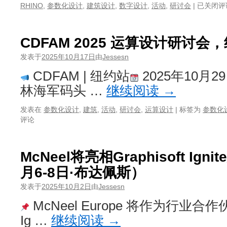
会
AECtech
RHINO
,
参数化设计
,
建筑设计
,
数字设计
,
活动
,
研讨会
|
已关闭评
（11
纽
月
约
20
年
CDFAM 2025 运算设计研讨会
日）
度
大
发表于
2025年10月17日
由
Jessesn
会，
CDFAM | 纽约站
2025年10月2
11
月
林海军码头 …
继续阅读
→
11
–
发表在
参数化设计
,
建筑
,
活动
,
研讨会
,
运算设计
|
标签为
参数化
16
评论
日
McNeel将亮相Graphisoft Ign
月6-8日·布达佩斯）
发表于
2025年10月2日
由
Jessesn
McNeel Europe 将作为行业合作伙
Ig …
继续阅读
→