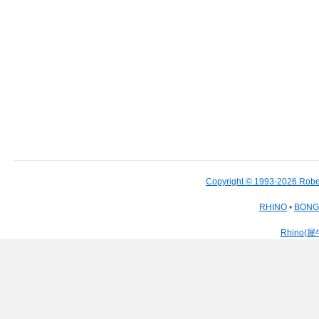
Copyright © 1993-2026 Robe
RHINO
•
BON
Rhino