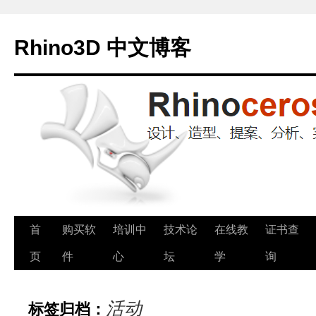
Rhino3D 中文博客
跳
首
购买软
培训中
技术论
在线教
证书查
至
页
件
心
坛
学
询
正
活动
标签归档：
文