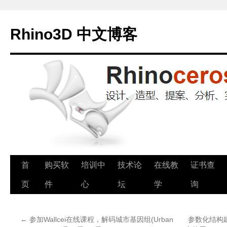
Rhino3D 中文博客
跳
首
购买软
培训中
技术论
在线教
证书查
至
页
件
心
坛
学
询
正
←
参加Wallcei在线课程，解码城市基因组(Urban
参数化结构建筑
文