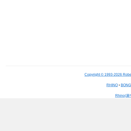
Copyright © 1993-2026 Robe
RHINO
•
BON
Rhino