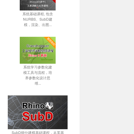
系统基础课程, 包含
NURBS、SubD建
模，渲染、出图...
系统学习参数化建
模工具与流程，培
养参数化设计思
维...
SubD细分建模基础课程，从零基