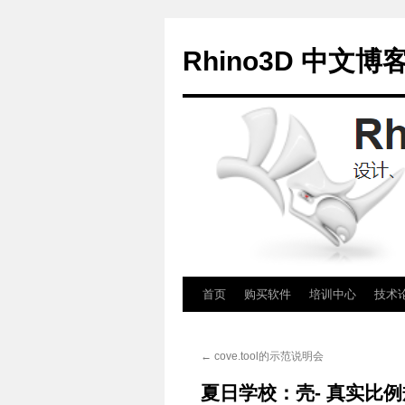
Rhino3D 中文博
跳
首页
购买软件
培训中心
技术
至
←
cove.tool的示范说明会
正
夏日学校：壳- 真实比
文