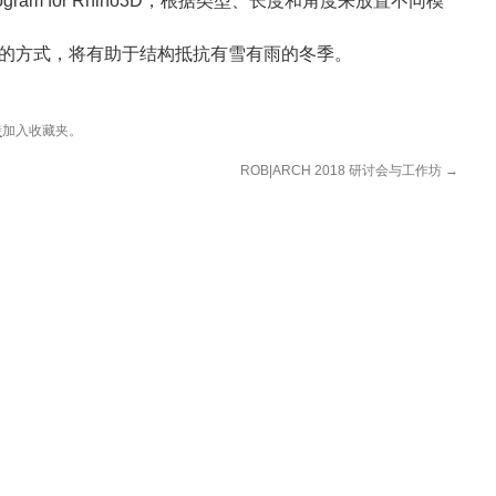
ogram for Rhino3D，根据类型、长度和角度来放置不同模
的方式，将有助于结构抵抗有雪有雨的冬季。
接
加入收藏夹。
ROB|ARCH 2018 研讨会与工作坊
→