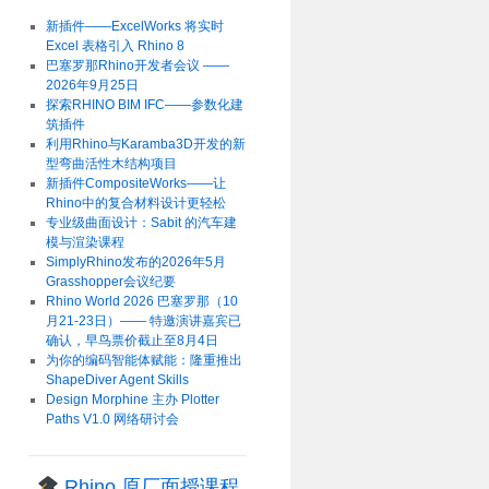
新插件——ExcelWorks 将实时
Excel 表格引入 Rhino 8
巴塞罗那Rhino开发者会议 ——
2026年9月25日
探索RHINO BIM IFC——参数化建
筑插件
利用Rhino与Karamba3D开发的新
型弯曲活性木结构项目
新插件CompositeWorks——让
Rhino中的复合材料设计更轻松
专业级曲面设计：Sabit 的汽车建
模与渲染课程
SimplyRhino发布的2026年5月
Grasshopper会议纪要
Rhino World 2026 巴塞罗那（10
月21-23日）—— 特邀演讲嘉宾已
确认，早鸟票价截止至8月4日
为你的编码智能体赋能：隆重推出
ShapeDiver Agent Skills
Design Morphine 主办 Plotter
Paths V1.0 网络研讨会
Rhino 原厂面授课程