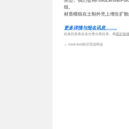
类型。我们会用HoloLens和Fol
组。
材质模组在土制外壳上增生扩散
更多详情与报名讯息……..
此条目发表在未分类分类目录。将
固定链
←
cove.tool的示范说明会