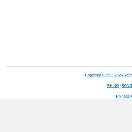
Copyright © 1993-2026 Robe
RHINO
•
BON
Rhino