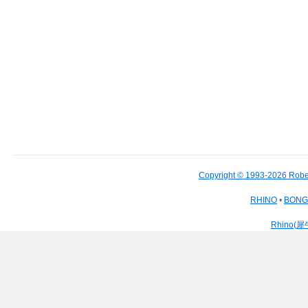
Copyright © 1993-2026 Robe
RHINO
•
BON
Rhino