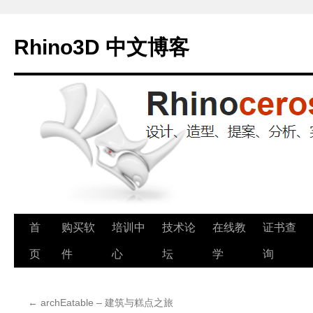
Rhino3D 中文博客
跳
首
购买软
培训中
技术论
在线教
证书查
至
页
件
心
坛
学
询
正
←
archEatable – 建筑与糕点之旅
文