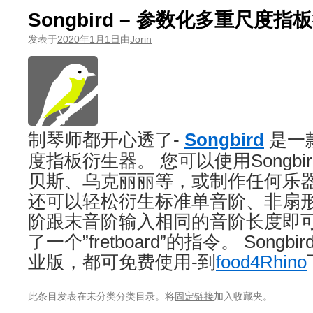
Songbird – 参数化多重尺度指
发表于
2020年1月1日
由
Jorin
制琴师都开心透了-
Songbird
是一款
度指板衍生器。 您可以使用Songb
贝斯、乌克丽丽等，或制作任何乐
还可以轻松衍生标准单音阶、非扇
阶跟末音阶输入相同的音阶长度即
了一个”fretboard”的指令。 Song
业版，都可免费使用-到
food4Rhino
此条目发表在未分类分类目录。将
固定链接
加入收藏夹。