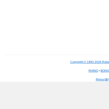
Copyright © 1993-2026 Robe
RHINO
•
BON
Rhino