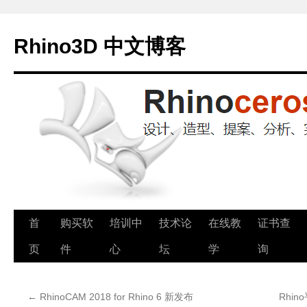
Rhino3D 中文博客
跳
首
购买软
培训中
技术论
在线教
证书查
至
页
件
心
坛
学
询
正
←
RhinoCAM 2018 for Rhino 6 新发布
Rhin
文