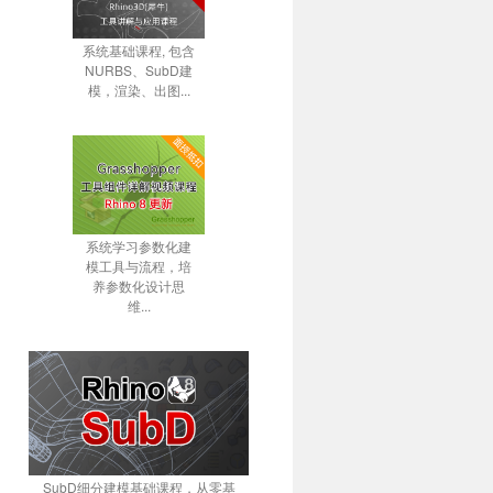
系统基础课程, 包含
NURBS、SubD建
模，渲染、出图...
系统学习参数化建
模工具与流程，培
养参数化设计思
维...
SubD细分建模基础课程，从零基