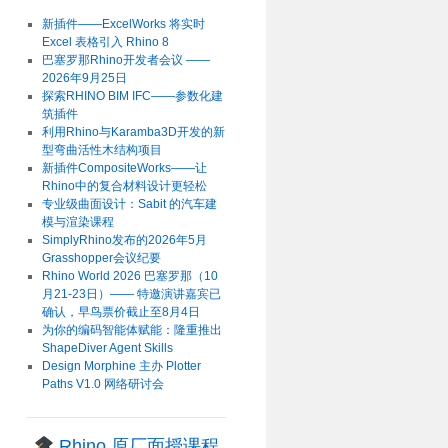
新插件——ExcelWorks 将实时
Excel 表格引入 Rhino 8
巴塞罗那Rhino开发者会议 ——
2026年9月25日
探索RHINO BIM IFC——参数化建
筑插件
利用Rhino与Karamba3D开发的新
型弯曲活性木结构项目
新插件CompositeWorks——让
Rhino中的复合材料设计更轻松
专业级曲面设计：Sabit 的汽车建
模与渲染课程
SimplyRhino发布的2026年5月
Grasshopper会议纪要
Rhino World 2026 巴塞罗那（10
月21-23日）—— 特邀演讲嘉宾已
确认，早鸟票价截止至8月4日
为你的编码智能体赋能：隆重推出
ShapeDiver Agent Skills
Design Morphine 主办 Plotter
Paths V1.0 网络研讨会
Rhino 原厂面授课程