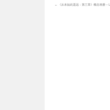
←
《从未如此遥远：第三章》概念画册 – Luig