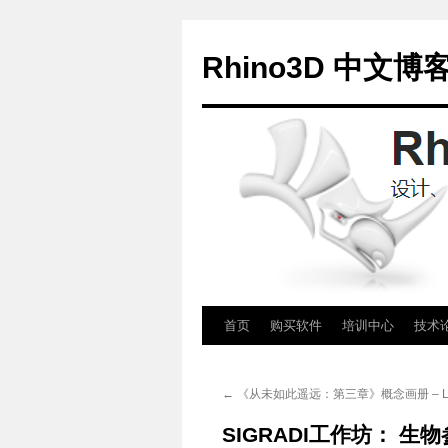
Rhino3D 中文博
跳
首页
购买软件
培训中心
技术
至
←
《从未如此遥远：第三章》概念画册 – Luig
正
SIGRADI工作坊： 生物
文