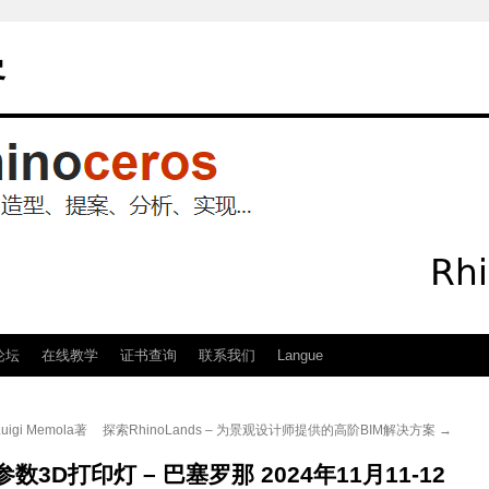
客
论坛
在线教学
证书查询
联系我们
Langue
i Memola著
探索RhinoLands – 为景观设计师提供的高阶BIM解决方案
→
参数3D打印灯 – 巴塞罗那 2024年11月11-12