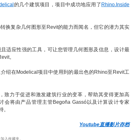
elical
的几个建筑项目，项目中成功地应用了
Rhino.Inside
以其从Rhino转换复杂几何图形至Revit的能力而闻名，但它的潜力其实
t是一个多功能且适应性强的工具，可让您管理几何图形及信息，设计最
vit。
Modelical项目中使用到的最出色的Rhino至Revit工
咨询公司，致力于促进和激发建筑行业的变革，帮助其变得更加高
将由产品管理主管Begoña Gassó以及计算设计专家
s主持。
Youtube直播影片存档
接
加入收藏夹。