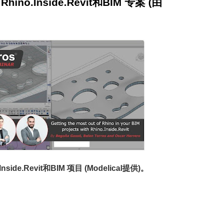
no.Inside.Revit和BIM 专案 (由
side.Revit和BIM 项目
(Modelical提供)
。