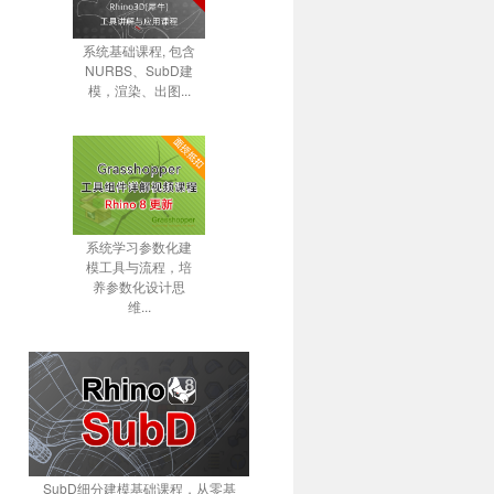
系统基础课程, 包含
NURBS、SubD建
模，渲染、出图...
系统学习参数化建
模工具与流程，培
养参数化设计思
维...
SubD细分建模基础课程，从零基