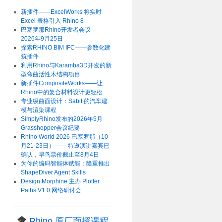
新插件——ExcelWorks 将实时
Excel 表格引入 Rhino 8
巴塞罗那Rhino开发者会议 ——
2026年9月25日
探索RHINO BIM IFC——参数化建
筑插件
利用Rhino与Karamba3D开发的新
型弯曲活性木结构项目
新插件CompositeWorks——让
Rhino中的复合材料设计更轻松
专业级曲面设计：Sabit 的汽车建
模与渲染课程
SimplyRhino发布的2026年5月
Grasshopper会议纪要
Rhino World 2026 巴塞罗那（10
月21-23日）—— 特邀演讲嘉宾已
确认，早鸟票价截止至8月4日
为你的编码智能体赋能：隆重推出
ShapeDiver Agent Skills
Design Morphine 主办 Plotter
Paths V1.0 网络研讨会
Rhino 原厂面授课程