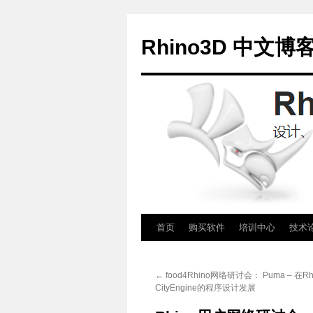
Rhino3D 中文博
跳
首页
购买软件
培训中心
技术
至
←
food4Rhino网络研讨会： Puma – 在Rh
正
CityEngine的程序设计发展
文