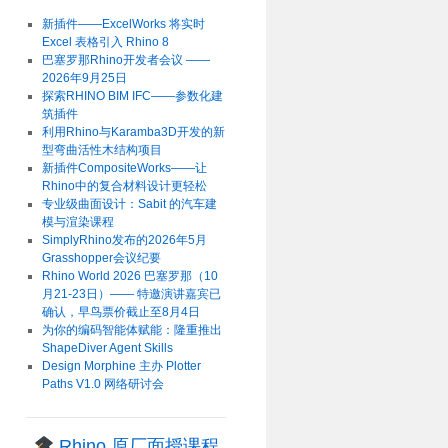
新插件——ExcelWorks 将实时
Excel 表格引入 Rhino 8
巴塞罗那Rhino开发者会议 ——
2026年9月25日
探索RHINO BIM IFC——参数化建
筑插件
利用Rhino与Karamba3D开发的新
型弯曲活性木结构项目
新插件CompositeWorks——让
Rhino中的复合材料设计更轻松
专业级曲面设计：Sabit 的汽车建
模与渲染课程
SimplyRhino发布的2026年5月
Grasshopper会议纪要
Rhino World 2026 巴塞罗那（10
月21-23日）—— 特邀演讲嘉宾已
确认，早鸟票价截止至8月4日
为你的编码智能体赋能：隆重推出
ShapeDiver Agent Skills
Design Morphine 主办 Plotter
Paths V1.0 网络研讨会
Rhino 原厂面授课程