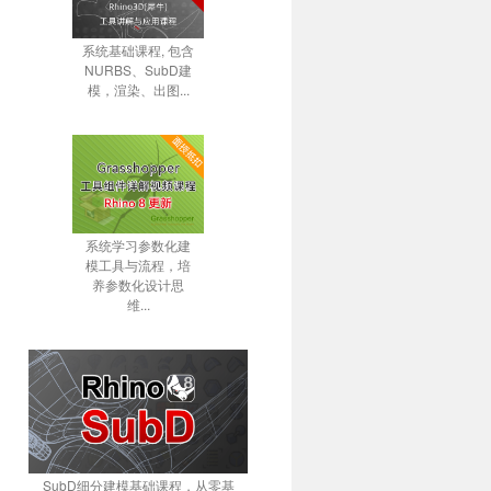
系统基础课程, 包含
NURBS、SubD建
模，渲染、出图...
系统学习参数化建
模工具与流程，培
养参数化设计思
维...
SubD细分建模基础课程，从零基