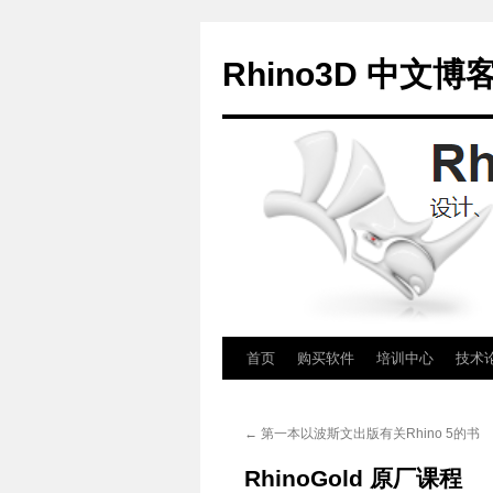
Rhino3D 中文博
跳
首页
购买软件
培训中心
技术
至
←
第一本以波斯文出版有关Rhino 5的书
正
RhinoGold 原厂课程
文