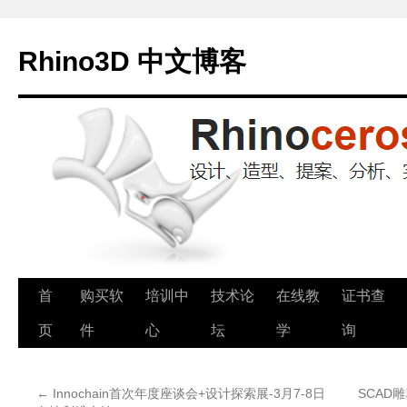
Rhino3D 中文博客
跳
首
购买软
培训中
技术论
在线教
证书查
至
页
件
心
坛
学
询
正
←
Innochain首次年度座谈会+设计探索展-3月7-8日
SCAD雕
文