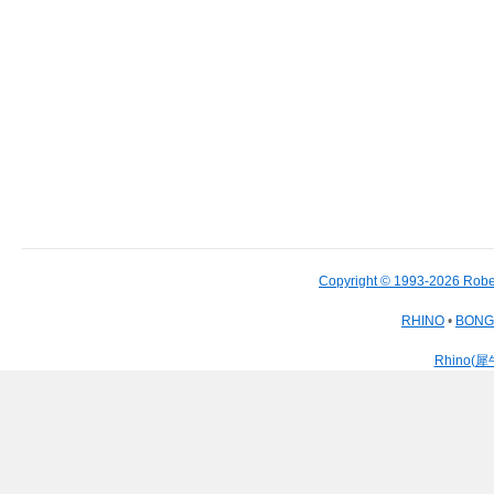
Copyright © 1993-2026 Robe
RHINO
•
BON
Rhino