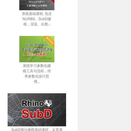
系统基础课程, 包含
NURBS、SubD建
模，渲染、出图...
系统学习参数化建
模工具与流程，培
养参数化设计思
维...
SubD细分建模基础课程，从零基