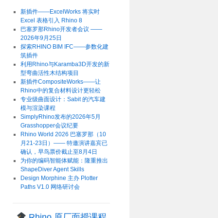
新插件——ExcelWorks 将实时
Excel 表格引入 Rhino 8
巴塞罗那Rhino开发者会议 ——
2026年9月25日
探索RHINO BIM IFC——参数化建
筑插件
利用Rhino与Karamba3D开发的新
型弯曲活性木结构项目
新插件CompositeWorks——让
Rhino中的复合材料设计更轻松
专业级曲面设计：Sabit 的汽车建
模与渲染课程
SimplyRhino发布的2026年5月
Grasshopper会议纪要
Rhino World 2026 巴塞罗那（10
月21-23日）—— 特邀演讲嘉宾已
确认，早鸟票价截止至8月4日
为你的编码智能体赋能：隆重推出
ShapeDiver Agent Skills
Design Morphine 主办 Plotter
Paths V1.0 网络研讨会
Rhino 原厂面授课程