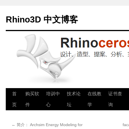
Rhino3D 中文博客
跳
首
购买软
培训中
技术论
在线教
证书查
至
页
件
心
坛
学
询
正
←
简介： Archsim Energy Modeling for
fa
文