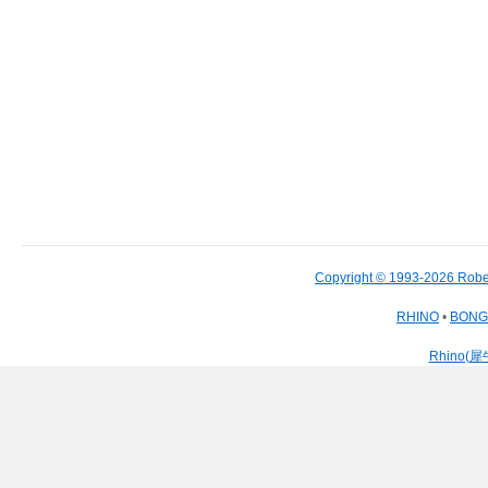
Copyright © 1993-2026 Robe
RHINO
•
BON
Rhino