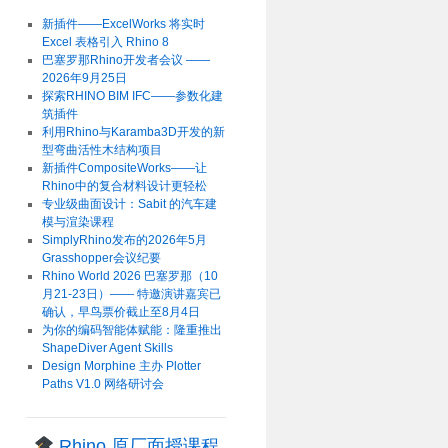
新插件——ExcelWorks 将实时
Excel 表格引入 Rhino 8
巴塞罗那Rhino开发者会议 ——
2026年9月25日
探索RHINO BIM IFC——参数化建
筑插件
利用Rhino与Karamba3D开发的新
型弯曲活性木结构项目
新插件CompositeWorks——让
Rhino中的复合材料设计更轻松
专业级曲面设计：Sabit 的汽车建
模与渲染课程
SimplyRhino发布的2026年5月
Grasshopper会议纪要
Rhino World 2026 巴塞罗那（10
月21-23日）—— 特邀演讲嘉宾已
确认，早鸟票价截止至8月4日
为你的编码智能体赋能：隆重推出
ShapeDiver Agent Skills
Design Morphine 主办 Plotter
Paths V1.0 网络研讨会
Rhino 原厂面授课程