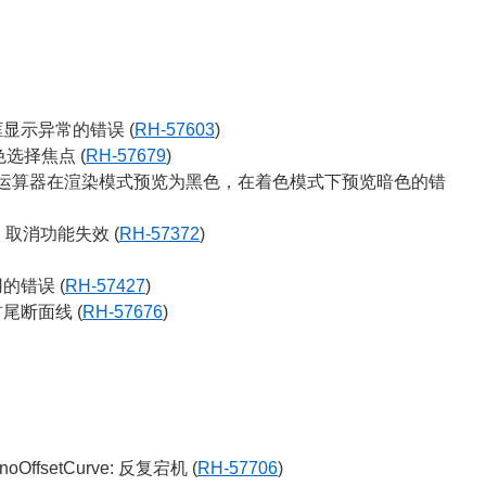
框显示异常的错误 (
RH-57603
)
色选择焦点 (
RH-57679
)
ple Mesh 运算器在渲染模式预览为黑色，在着色模式下预览暗色的错
 取消功能失效 (
RH-57372
)
的错误 (
RH-57427
)
尾断面线 (
RH-57676
)
noOffsetCurve: 反复宕机 (
RH-57706
)