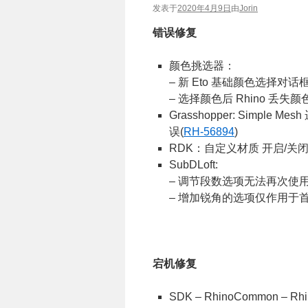
发表于
2020年4月9日
由
Jorin
错误修复
颜色挑选器：
– 新 Eto 基础颜色选择对话
– 选择颜色后 Rhino 丢失颜
Grasshopper: Sim
误(
RH-56894
)
RDK：自定义材质 开启/关闭
SubDLoft:
– 调节段数选项无法再次使用
– 增加锐角的选项仅作用于首
宕机修复
SDK – RhinoCommon – Rhi