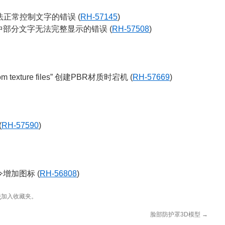
体无法正常控制文字的错误 (
RH-57145
)
部分文字无法完整显示的错误 (
RH-57508
)
m texture files” 创建PBR材质时宕机 (
RH-57669
)
(
RH-57590
)
增加图标 (
RH-56808
)
接
加入收藏夹。
脸部防护罩3D模型
→