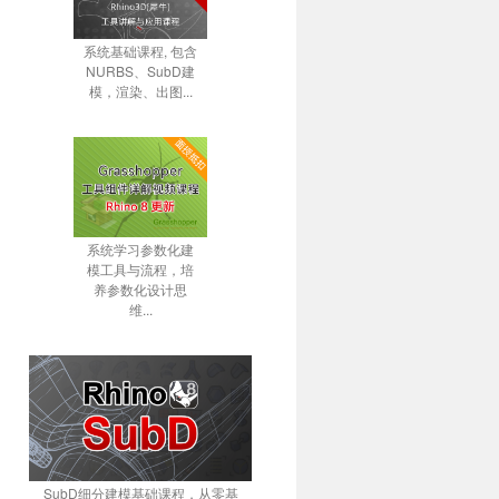
系统基础课程, 包含
NURBS、SubD建
模，渲染、出图...
系统学习参数化建
模工具与流程，培
养参数化设计思
维...
SubD细分建模基础课程，从零基