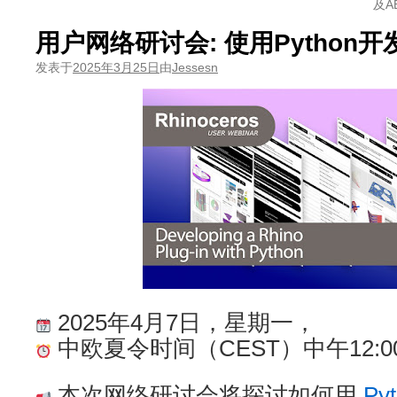
及A
用户网络研讨会: 使用Python开发
发表于
2025年3月25日
由
Jessesn
2025年4月7日，星期一，
中欧夏令时间（CEST）中午12:0
本次网络研讨会将探讨如何用
Py