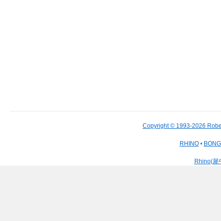
Copyright © 1993-2026 Robe
RHINO
•
BON
Rhino