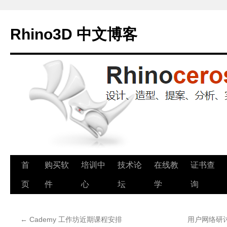
Rhino3D 中文博客
跳
首
购买软
培训中
技术论
在线教
证书查
至
页
件
心
坛
学
询
正
←
Cademy 工作坊近期课程安排
用户网络研讨
文