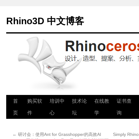
Rhino3D 中文博客
跳
首
购买软
培训中
技术论
在线教
证书查
至
页
件
心
坛
学
询
正
←
研讨会：使用Ant for Grasshopper的高效AI
Simply Rh
文