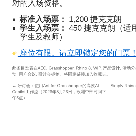
对的入场资格。
标准入场票：
1,200 捷克克朗
学生入场票：
450 捷克克朗（适用
学生及教师）
座位有限。请立即锁定您的门票
此条目发表在
AEC
,
Grasshopper
,
Rhino 8
,
WIP
,
产品设计
,
活动
分
动
,
用户会议
,
研讨会
标签。将
固定链接
加入收藏夹。
←
研讨会：使用Ant for Grasshopper的高效AI
Simply Rh
Copilot工作流（2026年5月26日，欧洲中部时间下
午5点）