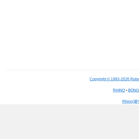
Copyright © 1993-2026 Robe
RHINO
•
BON
Rhino