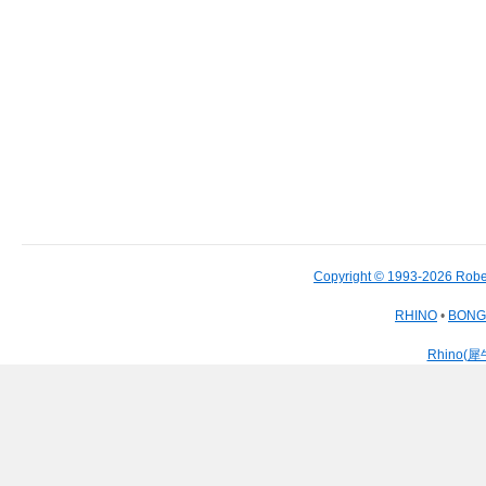
Copyright © 1993-2026 Robe
RHINO
•
BON
Rhino