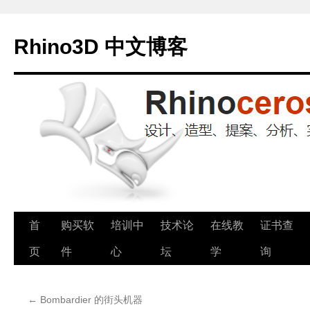
Rhino3D 中文博客
跳
首
购买软
培训中
技术论
在线教
证书查
至
页
件
心
坛
学
询
正
←
Bombardier 的街头机器
文