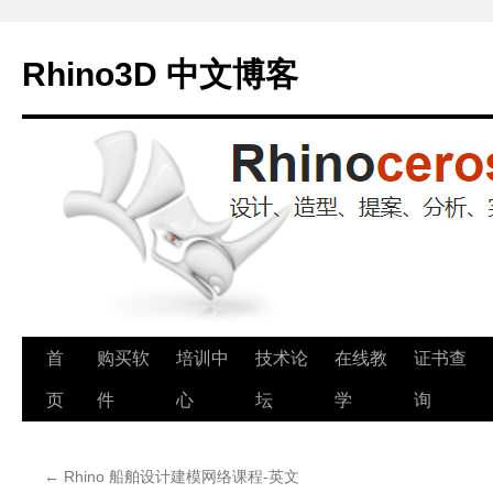
Rhino3D 中文博客
跳
首
购买软
培训中
技术论
在线教
证书查
至
页
件
心
坛
学
询
正
←
Rhino 船舶设计建模网络课程-英文
文