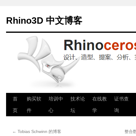
Rhino3D 中文博客
跳
首
购买软
培训中
技术论
在线教
证书查
至
页
件
心
坛
学
询
正
←
Tobias Schwinn 的博客
整合
文