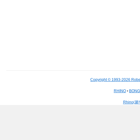
Copyright © 1993-2026 Robe
RHINO
•
BON
Rhino