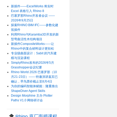
新插件——ExcelWorks 将实时
Excel 表格引入 Rhino 8
巴塞罗那Rhino开发者会议 ——
2026年9月25日
探索RHINO BIM IFC——参数化建
筑插件
利用Rhino与Karamba3D开发的新
型弯曲活性木结构项目
新插件CompositeWorks——让
Rhino中的复合材料设计更轻松
专业级曲面设计：Sabit 的汽车建
模与渲染课程
SimplyRhino发布的2026年5月
Grasshopper会议纪要
Rhino World 2026 巴塞罗那（10
月21-23日）—— 特邀演讲嘉宾已
确认，早鸟票价截止至8月4日
为你的编码智能体赋能：隆重推出
ShapeDiver Agent Skills
Design Morphine 主办 Plotter
Paths V1.0 网络研讨会
Rhino 原厂面授课程