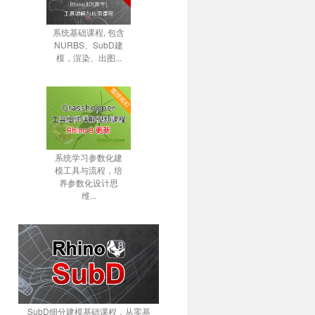
系统基础课程, 包含
NURBS、SubD建
模，渲染、出图...
系统学习参数化建
模工具与流程，培
养参数化设计思
维...
SubD细分建模基础课程，从零基