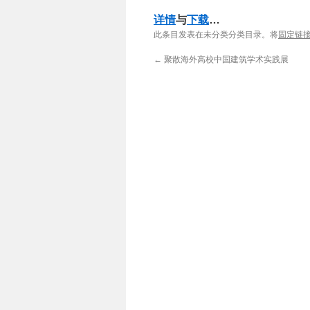
详情
与
下载
…
此条目发表在未分类分类目录。将
固定链
←
聚散海外高校中国建筑学术实践展