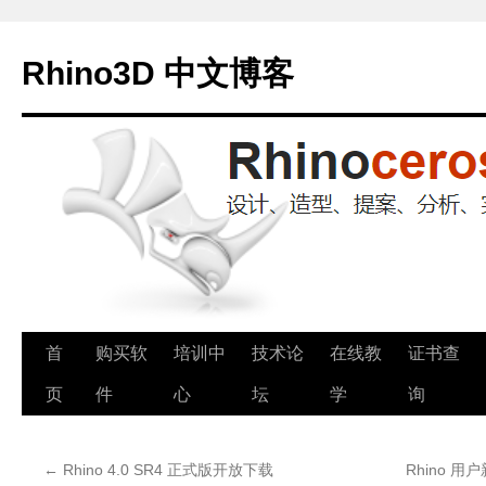
Rhino3D 中文博客
跳
首
购买软
培训中
技术论
在线教
证书查
至
页
件
心
坛
学
询
正
←
Rhino 4.0 SR4 正式版开放下载
Rhino 用户新
文