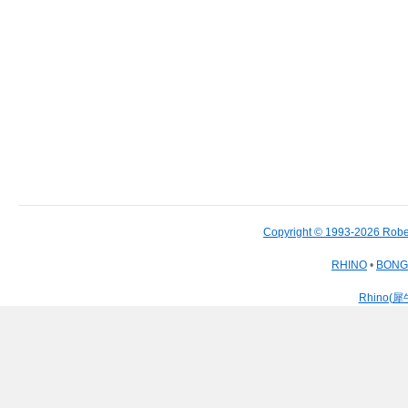
Copyright © 1993-2026 Robe
RHINO
•
BON
Rhino