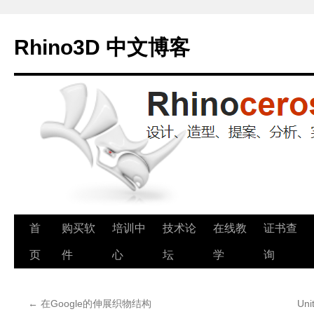
Rhino3D 中文博客
跳
首
购买软
培训中
技术论
在线教
证书查
至
页
件
心
坛
学
询
正
←
在Google的伸展织物结构
Un
文