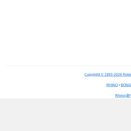
Copyright © 1993-2026 Robe
RHINO
•
BON
Rhino