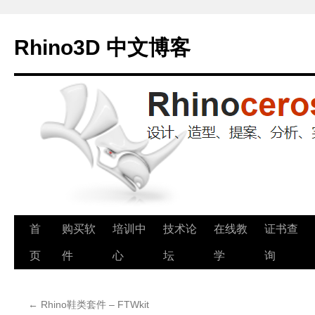
Rhino3D 中文博客
跳
首
购买软
培训中
技术论
在线教
证书查
至
页
件
心
坛
学
询
正
←
Rhino鞋类套件 – FTWkit
文