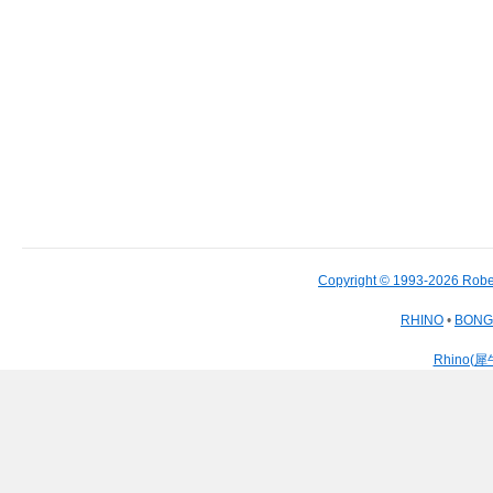
Copyright © 1993-2026 Robe
RHINO
•
BON
Rhino