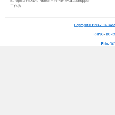
Europe举行David Rutten主持的两场Grasshopper
工作坊
Copyright © 1993-2026 Robe
RHINO
•
BON
Rhino