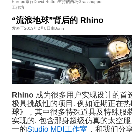
Europe举行David Rutten主持的两场Grasshopper
工作坊
“流浪地球”背后的 Rhino
发表于
2019年2月8日
由
Jorin
Rhino
成为很多用户实现设计的首选
极具挑战性的项目. 例如近期正在热
球
》，其中很多特殊道具及特殊服装就是
实现的, 包含那身超级仿真的太空
一的
Studio MDI工作室
，和我们分