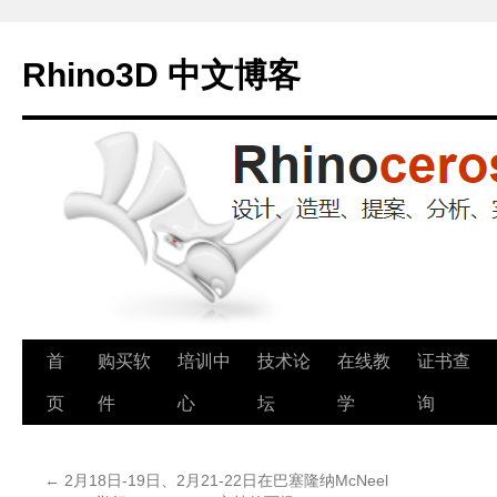
Rhino3D 中文博客
跳
首
购买软
培训中
技术论
在线教
证书查
至
页
件
心
坛
学
询
正
←
2月18日-19日、2月21-22日在巴塞隆纳McNeel
文