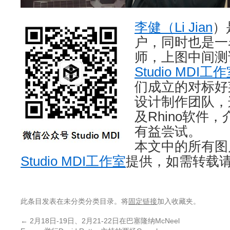
李健（Li Jian
）
户，同时也是一
师，上图中间测
Studio MDI工
们成立的对标好
设计制作团队，
及Rhino软件
有益尝试。
本文中的所有
Studio MDI工作室
提供，如需转载
此条目发表在未分类分类目录。将
固定链接
加入收藏夹。
←
2月18日-19日、2月21-22日在巴塞隆纳McNeel