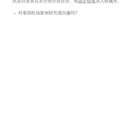
此条目发表在未分类分类目录。将
固定链接
加入收藏夹。
←
对泰国机场案例研究感兴趣吗?