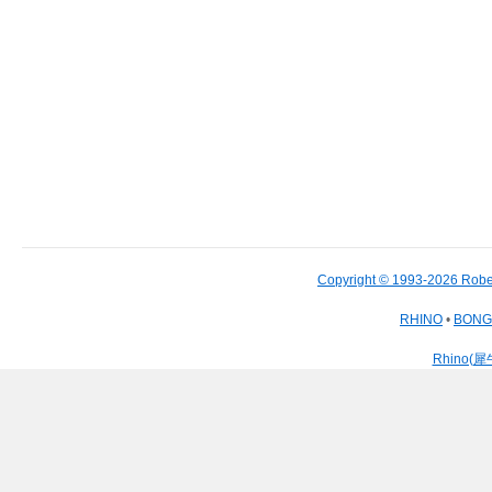
Copyright © 1993-2026 Robe
RHINO
•
BON
Rhino