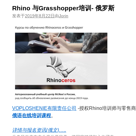
Rhino 与Grasshopper培训- 俄罗斯
发表于
2019年8月22日
由
Jorin
VOPLOSHENIE有限责任公司
-授权Rhino培训师与零
俄语在线培训课程
。
详情与报名资讯(俄文)…..