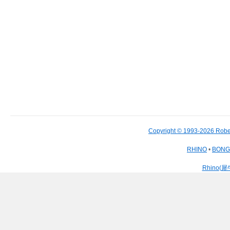
Copyright © 1993-2026 Robe
RHINO
•
BON
Rhino