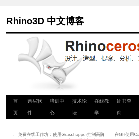
Rhino3D 中文博客
跳
首
购买软
培训中
技术论
在线教
证书查
至
页
件
心
坛
学
询
正
←
免费在线工作坊：使用Grasshopper控制高阶
在GH使用C# 
文