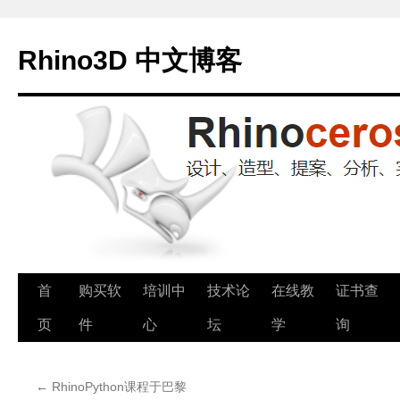
Rhino3D 中文博客
跳
首
购买软
培训中
技术论
在线教
证书查
至
页
件
心
坛
学
询
正
←
RhinoPython课程于巴黎
文