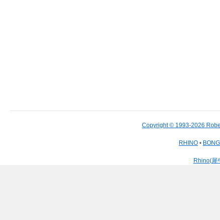
Copyright © 1993-2026 Robe
RHINO
•
BON
Rhino