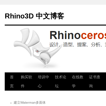
Rhino3D 中文博客
跳
首
购买软
培训中
技术论
在线教
证书查
至
页
件
心
坛
学
询
正
←
建立Waterman多面体
文