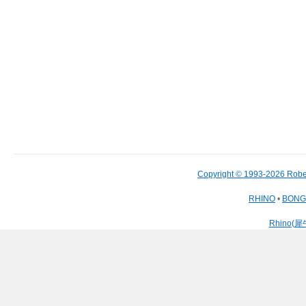
Copyright © 1993-2026 Robe
RHINO
•
BON
Rhino