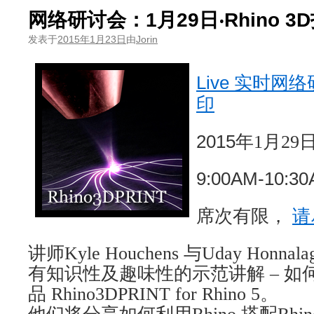
网络研讨会：1月29日‧Rhino 3
发表于
2015年1月23日
由
Jorin
Live
实时网络
印
2015
年
1
月
29
9:00AM-10:3
席次有限，
请
讲师
Kyle Houchens
与
Uday Honnala
有知识性及趣味性的示范讲解
–
如
品
Rhino3DPRINT for Rhino 5
。