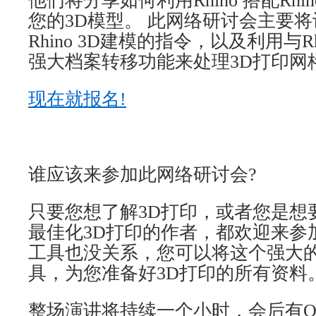
他们将分享如何利用
Rhino
搭配
Rhin
您的
3D
模型。 此网络研讨会主要
Rhino 3D
建模的指令，以及利用与
R
强大档案转移功能来处理
3D
打印网
现在就报名
!
谁应该来参加此网络研讨会
?
只要您想了解
3D
打印，或者您是想
最佳化
3D
打印的作者，都欢迎来参
工具也没关系，您可以将这个强大
具，为您准备好
3D
打印的所有资料
整场演讲将持续一个小时，会后有
Q