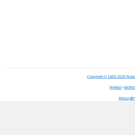
Copyright © 1993-2026 Robe
RHINO
•
BON
Rhino