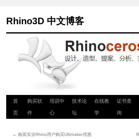
Rhino3D 中文博客
跳
首
购买软
培训中
技术论
在线教
证书查
至
页
件
心
坛
学
询
正
←
曲面实业Rhino用户购买Ultimaker优惠
文