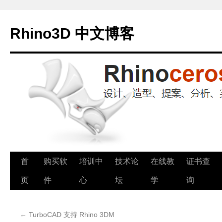
Rhino3D 中文博客
跳
首
购买软
培训中
技术论
在线教
证书查
至
页
件
心
坛
学
询
正
←
TurboCAD 支持 Rhino 3DM
文