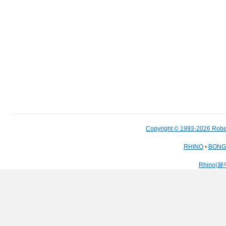
Copyright © 1993-2026 Robe
RHINO
•
BON
Rhino