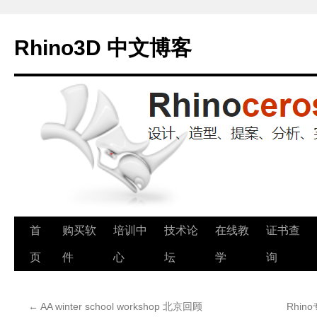
Rhino3D 中文博客
跳
首
购买软
培训中
技术论
在线教
证书查
至
页
件
心
坛
学
询
正
←
AA winter school workshop 北京回顾
Rhin
文