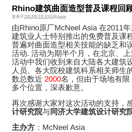
Rhino建筑曲面造型普及课程回
发表于
2012年2月10日
由
Jorin
由Rhino原厂McNeel Asia 在2
建筑业人士特别推出的免费普及课
普遍对曲面造型相关技能的缺乏和
活动. 活动为期半个月，在北京、
活动中我们收到来自大陆各大建筑
人员、各大院校建筑科系相关师生
数总数近
2000
名，但由于场地有限
多个位置，深表歉意。
再次感谢大家对这次活动的支持，
计研究院
与
同济大学建筑设计研究
主办方
：McNeel Asia