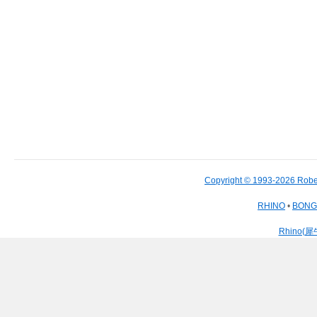
Copyright © 1993-2026 Robe
RHINO
•
BON
Rhino