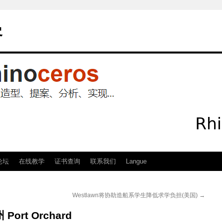
客
论坛
在线教学
证书查询
联系我们
Langue
Westlawn将协助造船系学生降低求学负担(美国)
→
ort Orchard