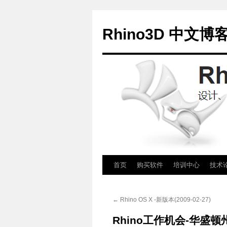
Rhino3D 中文博
跳
首页
购买软件
培训中心
技术
至
←
Rhino OS X -新版本(2009-02-27)
正
Rhino工作机会-华盛顿州 P
文