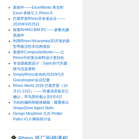
新插件——ExcelWorks 将实时
Excel 表格引入 Rhino 8
巴塞罗那Rhino开发者会议 ——
2026年9月25日
探索RHINO BIM IFC——参数化建
筑插件
利用Rhino与Karamba3D开发的新
型弯曲活性木结构项目
新插件CompositeWorks——让
Rhino中的复合材料设计更轻松
专业级曲面设计：Sabit 的汽车建
模与渲染课程
SimplyRhino发布的2026年5月
Grasshopper会议纪要
Rhino World 2026 巴塞罗那（10
月21-23日）—— 特邀演讲嘉宾已
确认，早鸟票价截止至8月4日
为你的编码智能体赋能：隆重推出
ShapeDiver Agent Skills
Design Morphine 主办 Plotter
Paths V1.0 网络研讨会
Rhino 原厂面授课程