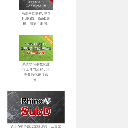
系统基础课程, 包含
NURBS、SubD建
模，渲染、出图...
系统学习参数化建
模工具与流程，培
养参数化设计思
维...
SubD细分建模基础课程，从零基