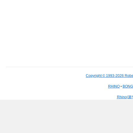
Copyright © 1993-2026 Robe
RHINO
•
BON
Rhino