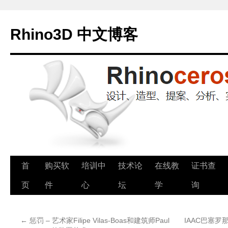
Rhino3D 中文博客
跳
首
购买软
培训中
技术论
在线教
证书查
至
页
件
心
坛
学
询
正
←
惩罚 – 艺术家Filipe Vilas-Boas和建筑师Paul
IAAC巴塞罗那
文