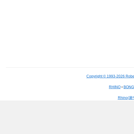
Copyright © 1993-2026 Robe
RHINO
•
BON
Rhino