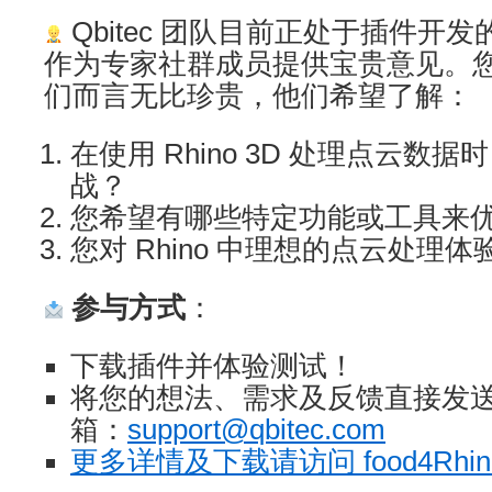
Qbitec 团队目前正处于插件开
作为专家社群成员提供宝贵意见。
们而言无比珍贵，他们希望了解：
在使用 Rhino 3D 处理点云数
战？
您希望有哪些特定功能或工具来
您对 Rhino 中理想的点云处理
参与方式
：
下载插件并体验测试！
将您的想法、需求及反馈直接发送至 
箱：
support@qbitec.com
更多详情及下载请访问 food4Rhi