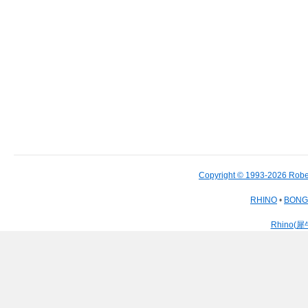
Copyright © 1993-2026 Robe
RHINO
•
BON
Rhino