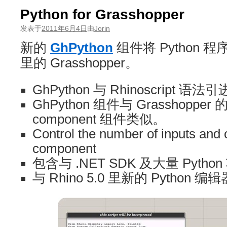
Python for Grasshopper
发表于
2011年6月4日
由
Jorin
新的
GhPython
组件将 Python 程序
里的 Grasshopper。
GhPython 与 Rhinoscript 语法引
GhPython 组件与 Grasshopper 的
component 组件类似。
Control the number of inputs and 
component
包含与 .NET SDK 及大量 Pyt
与 Rhino 5.0 里新的 Python 