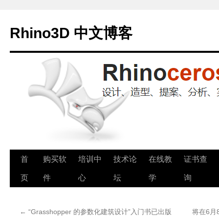
Rhino3D 中文博客
跳
首
购买软
培训中
技术论
在线教
证书查
至
页
件
心
坛
学
询
正
←
“Grasshopper 的参数化建筑设计”入门书已出版
将在6月8
文