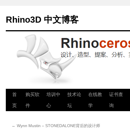
Rhino3D 中文博客
跳
首
购买软
培训中
技术论
在线教
证书查
至
页
件
心
坛
学
询
正
←
Wynn Mustin – STONEDALONE背后的设计师
文