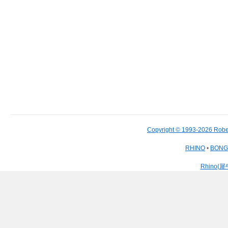
Copyright © 1993-2026 Robe
RHINO
•
BON
Rhino