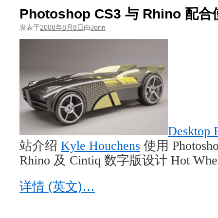
Photoshop CS3 与 Rhino 配
发表于
2008年8月8日
由
Jorin
Desktop 
站介绍
Kyle Houchens
使用 Photosho
Rhino 及 Cintiq 数字版设计 Hot 
详情 (英文)…