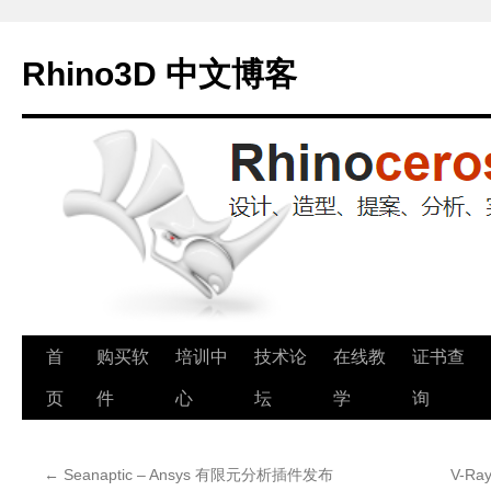
Rhino3D 中文博客
跳
首
购买软
培训中
技术论
在线教
证书查
至
页
件
心
坛
学
询
正
←
Seanaptic – Ansys 有限元分析插件发布
V-Ra
文