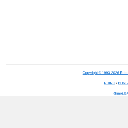
Copyright © 1993-2026 Robe
RHINO
•
BON
Rhino