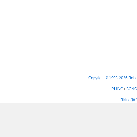
Copyright © 1993-2026 Robe
RHINO
•
BON
Rhino