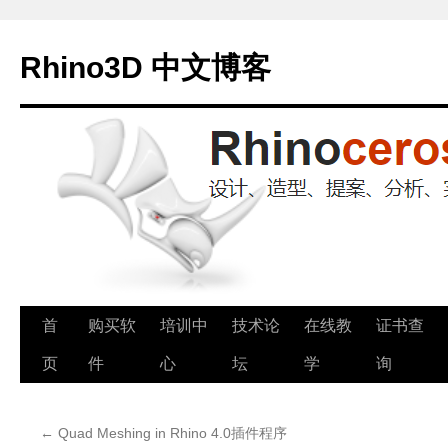
Rhino3D 中文博客
跳
首
购买软
培训中
技术论
在线教
证书查
至
页
件
心
坛
学
询
正
←
Quad Meshing in Rhino 4.0插件程序
文