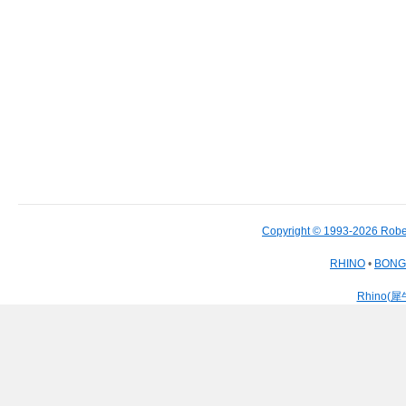
Copyright © 1993-2026 Robe
RHINO
•
BON
Rhino