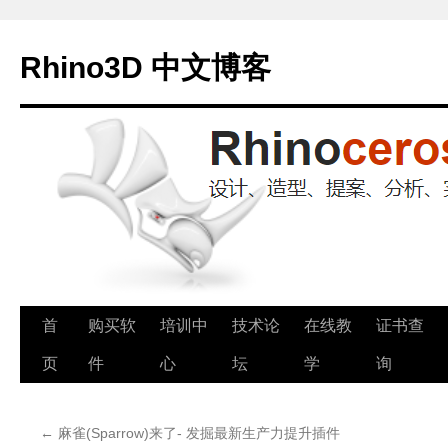
Rhino3D 中文博客
跳
首
购买软
培训中
技术论
在线教
证书查
至
页
件
心
坛
学
询
正
←
麻雀(Sparrow)来了- 发掘最新生产力提升插件
文